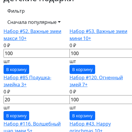
Фильтр
Сначала популярные
Набор #52. Важные змеи
Набор #53. Важные змеи
макси 10+
мини 10+
0 ₽
0 ₽
шт
шт
В корзину
В корзину
Набор #85 Подушка-
Набор #120. Огненный
змейка 3+
змей 7+
0 ₽
0 ₽
шт
шт
В корзину
В корзину
Набор #116. Волшебный
Набор #43. Happy
шар змеи 5+
grinchmas 10+