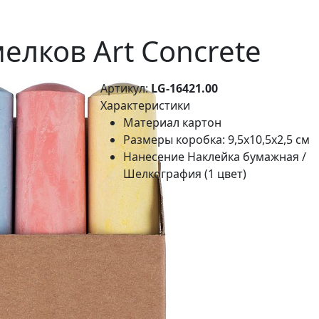
елков Art Concrete
Артикул:
LG-16421.00
Характеристики
Материал
картон
Размеры
коробка: 9,5х10,5х2,5 см
Нанесение
Наклейка бумажная /
Шелкография (1 цвет)