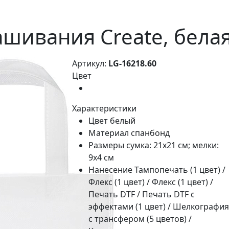
ашивания Create, бела
Артикул:
LG-16218.60
Цвет
Характеристики
Цвет
белый
Материал
спанбонд
Размеры
сумка: 21х21 см; мелки:
9x4 см
Нанесение
Тампопечать (1 цвет) /
Флекс (1 цвет) / Флекс (1 цвет) /
Печать DTF / Печать DTF с
эффектами (1 цвет) / Шелкография
с трансфером (5 цветов) /