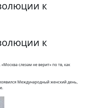
волюции к
волюции к
«Москва слезам не верит» по тв, как
ак появился Международный женский день,
е.