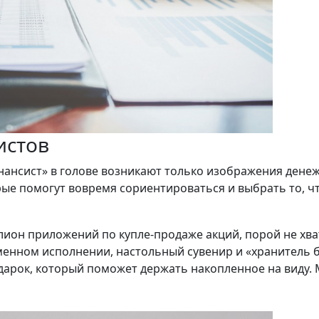
истов
инансист» в голове возникают только изображения дене
рые помогут вовремя сориентироваться и выбрать то, ч
лион приложений по купле-продаже акций, порой не хват
менном исполнении, настольный сувенир и «хранитель 
арок, который поможет держать накопленное на виду.