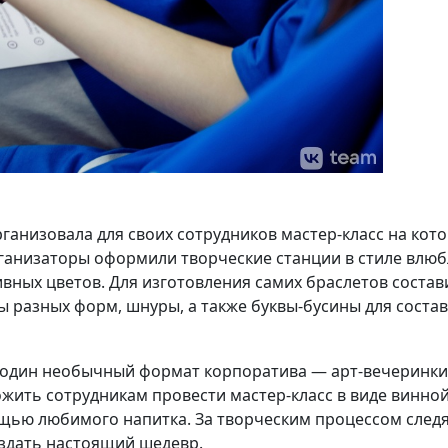
ганизовала для своих сотрудников мастер-класс на кот
анизаторы оформили творческие станции в стиле влюбл
ных цветов. Для изготовления самих браслетов состав
 разных форм, шнуры, а также буквы-бусины для состав
е один необычный формат корпоратива — арт-вечеринк
жить сотрудникам провести мастер-класс в виде винной
ощью любимого напитка. За творческим процессом след
оздать настоящий шедевр.