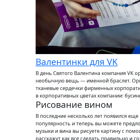
Валентинки для VK
В день Святого Валентина компания VK ор
необычную вещь — именной браслет. Орг
тканевые сердечки фирменных корпоратив
в корпоративных цветах компании: бусины
Рисование вином
В последние несколько лет появился ещ
популярность и теперь вы можете предло
музыки и вина вы рисуете картину с пом
расскажут как все сделать правильно и с