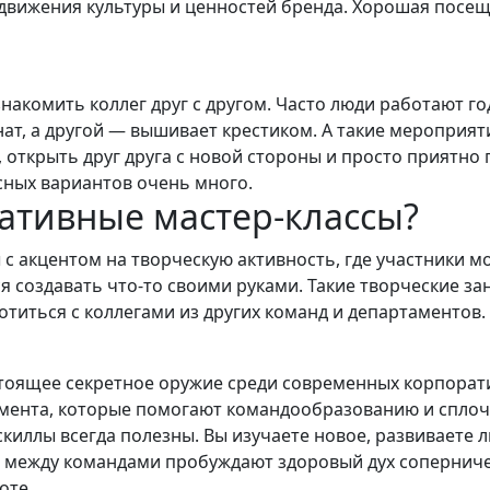
одвижения культуры и ценностей бренда. Хорошая пос
накомить коллег друг с другом. Часто люди работают го
нат, а другой — вышивает крестиком. А такие мероприя
открыть друг друга с новой стороны и просто приятно
сных вариантов очень много.
ативные мастер-классы?
 акцентом на творческую активность, где участники мо
 создавать что-то своими руками. Такие творческие за
титься с коллегами из других команд и департаментов.
тоящее секретное оружие среди современных корпора
омента, которые помогают командообразованию и сплоч
киллы всегда полезны. Вы изучаете новое, развиваете 
 между командами пробуждают здоровый дух соперниче
оте.