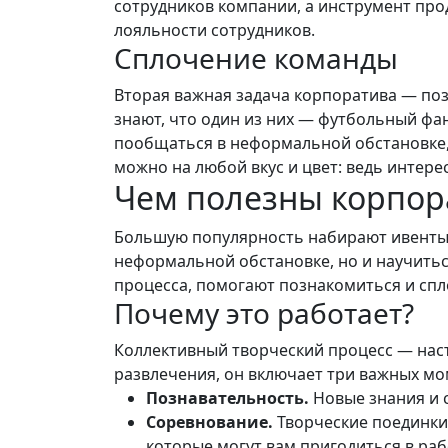
сотрудников компании, а инструмент пр
лояльности сотрудников.
Сплочение команды
Вторая важная задача корпоратива — поз
знают, что один из них — футбольный фа
пообщаться в неформальной обстановке, 
можно на любой вкус и цвет: ведь интере
Чем полезны корпор
Большую популярность набирают ивенты с
неформальной обстановке, но и научиться
процесса, помогают познакомиться и спло
Почему это работает?
Коллективный творческий процесс — нас
развлечения, он включает три важных м
Познавательность.
Новые знания и с
Соревнование.
Творческие поединки
которые могут вам пригодиться в раб