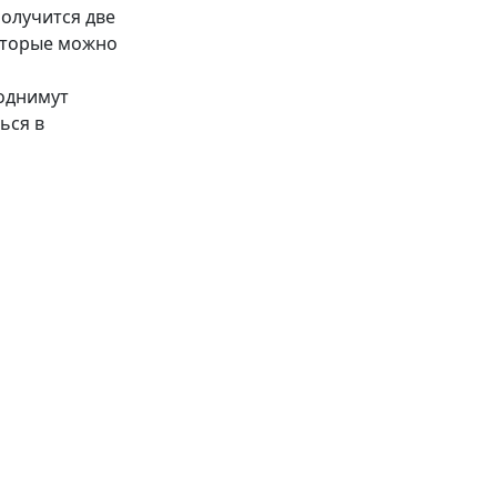
получится две
оторые можно
однимут
ься в