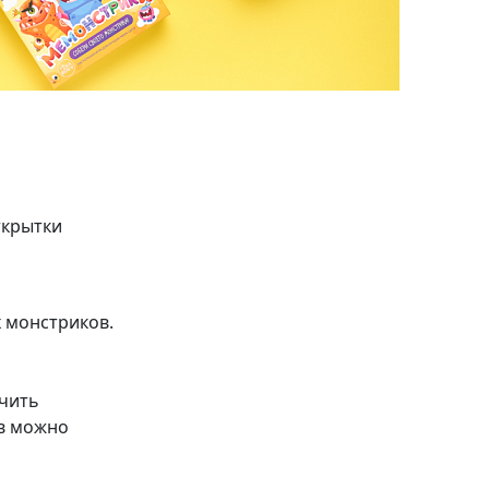
ткрытки
 монстриков.
ючить
ов можно