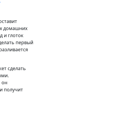
/
 оставит
ых домашних
д и глоток
сделать первый
 разливается
ет сделать
ыми.
 он
 и получит