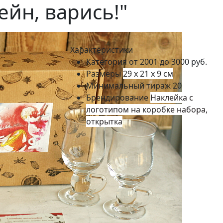
ейн, варись!"
Характеристики
Категория
от 2001 до 3000 руб.
Размеры
29 х 21 х 9 см
Минимальный тираж
20
Брендирование
Наклейка с
логотипом на коробке набора,
открытка