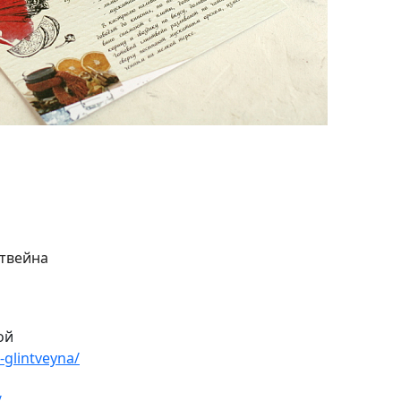
нтвейна
ой
a-glintveyna/