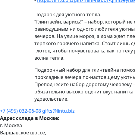
-
https://lintu.biz/gift/mini-nabor-glintveyna
Подарок для уютного тепла.
“Глинтвейн, варись!” – набор, который не
равнодушным ни одного любителя уютн
вечеров. На улице мороз, а дома ждет пле
терпкого горячего напитка. Стоит лишь 
глоток, чтобы почувствовать, как по телу
волна тепла.
Подарочный набор для глинтвейна помож
прохладные вечера по-настоящему уютн
Преподнесите набор дорогому человеку –
обязательно высоко оценит вкус напитка
удовольствие.
+7 (495) 032-06-08
gifts@lintu.biz
Адрес склада в Москве:
г. Москва
Варшавское шоссе,