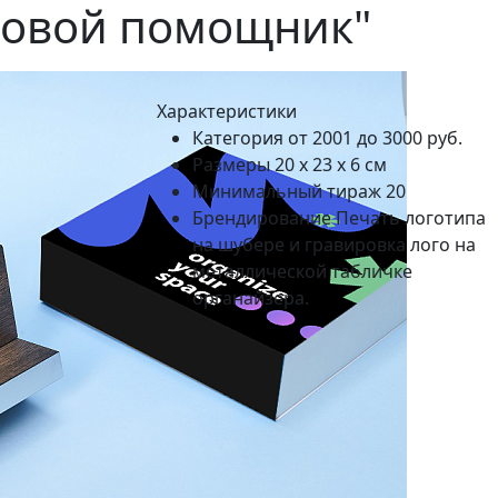
ловой помощник"
Характеристики
Категория
от 2001 до 3000 руб.
Размеры
20 х 23 х 6 см
Минимальный тираж
20
Брендирование
Печать логотипа
на шубере и гравировка лого на
металлической табличке
органайзера.