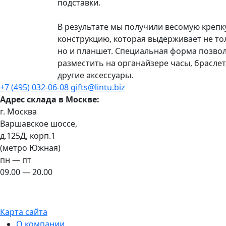
подставки.
В результате мы получили весомую креп
конструкцию, которая выдерживает не то
но и планшет. Специальная форма позво
разместить на органайзере часы, браслет
другие аксессуары.
+7 (495) 032-06-08
gifts@lintu.biz
Адрес склада в Москве:
г. Москва
Варшавское шоссе,
д.125Д, корп.1
(метро Южная)
пн — пт
09.00 — 20.00
Карта сайта
О компании