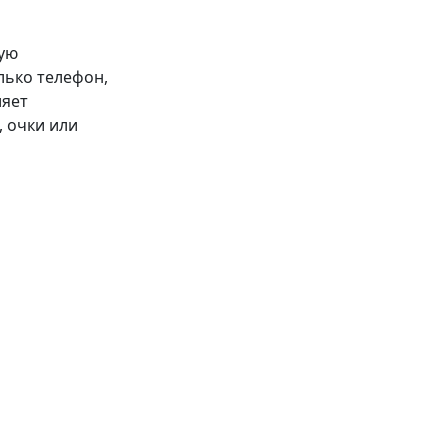
кую
лько телефон,
ляет
, очки или