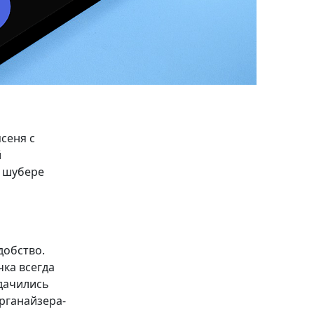
сеня с
й
 шубере
добство.
чка всегда
дачились
рганайзера-