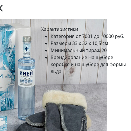
к
Характеристики
Категория
от 7001 до 10000 руб.
Размеры
33 х 32 х 10,5 см
Минимальный тираж
20
Брендирование
На шубере
коробке и на шубере для формы
льда