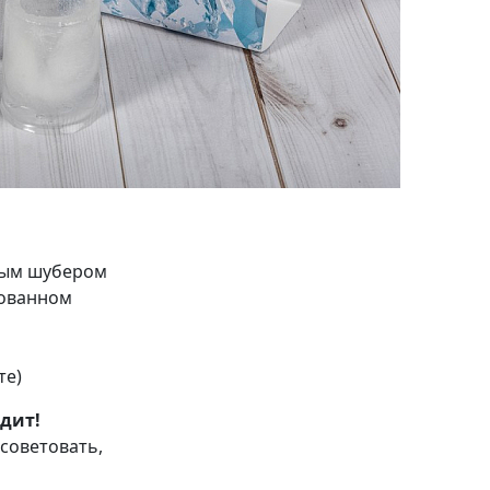
ным шубером
рованном
те)
одит!
советовать,