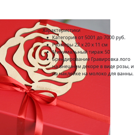
Характеристики
Категория
от 5001 до 7000 руб.
Размеры
22 х 20 х 11 см
Минимальный тираж
50
Брендирование
Гравировка лого
на внешнем декоре в виде розы, и
на наклейке на молоко для ванны.