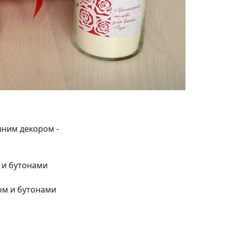
шним декором -
 и бутонами
ом и бутонами