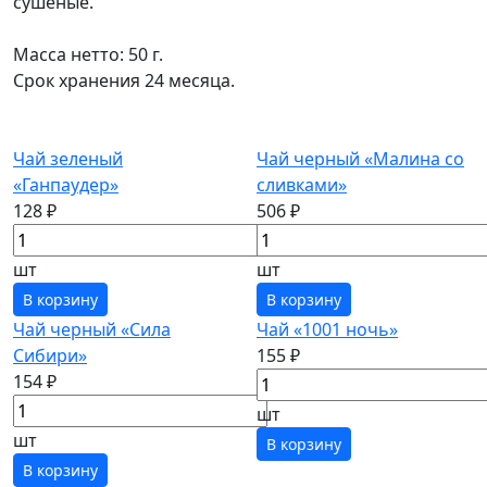
сушеные.
Масса нетто: 50 г.
Срок хранения 24 месяца.
Чай зеленый
Чай черный «Малина со
«Ганпаудер»
сливками»
128 ₽
506 ₽
шт
шт
В корзину
В корзину
Чай черный «Сила
Чай «1001 ночь»
Сибири»
155 ₽
154 ₽
шт
шт
В корзину
В корзину