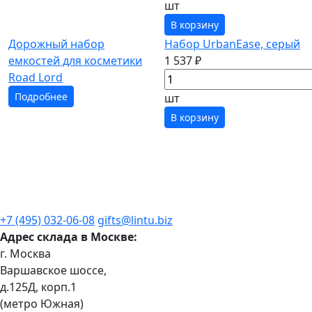
шт
В корзину
Дорожный набор
Набор UrbanEase, серый
емкостей для косметики
1 537 ₽
Road Lord
Подробнее
шт
В корзину
+7 (495) 032-06-08
gifts@lintu.biz
Адрес склада в Москве:
г. Москва
Варшавское шоссе,
д.125Д, корп.1
(метро Южная)